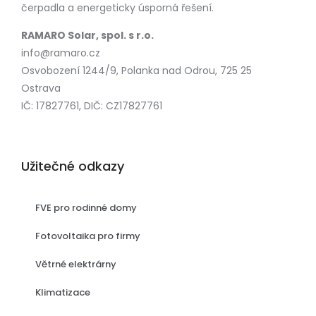
čerpadla a energeticky úsporná řešení.
RAMARO Solar, spol. s r.o.
info@ramaro.cz
Osvobození 1244/9, Polanka nad Odrou, 725 25
Ostrava
IČ: 17827761, DIČ: CZ17827761
Užitečné odkazy
FVE pro rodinné domy
Fotovoltaika pro firmy
Větrné elektrárny
Klimatizace