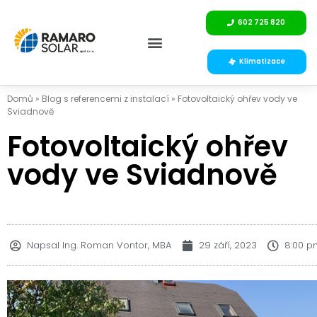
602 725 820
Klimatizace
Domů
»
Blog s referencemi z instalací
»
Fotovoltaický ohřev vody ve
Sviadnově
Fotovoltaický ohřev
vody ve Sviadnově
Napsal
Ing. Roman Vontor, MBA
29 září, 2023
8:00 p