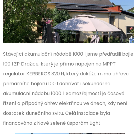
Stávající akumulační nádobě 1000 l jsme předřadili bojle
100 l ZP Dražice, který je přímo napojen na MPPT
regulátor KERBEROS 320.H, který dokáže mimo ohřevu
primárního bojleru 100 l dohřívat i sekundárně
akumulační nádobu 1000 l. Samozřejmostí je časové
řízení a případný ohřev elektřinou ve dnech, kdy není
dostatek slunečního svitu. Celá instalace byla
financována z Nové zelené úsporám Light.